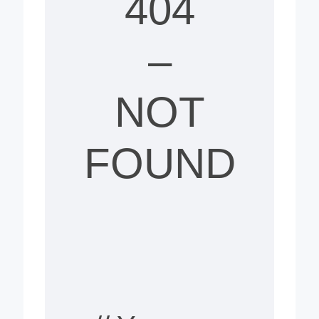
404
–
NOT
FOUND