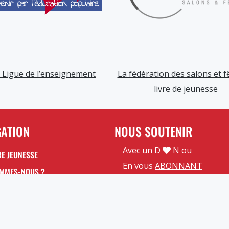
 Ligue de l’enseignement
La fédération des salons et f
livre de jeunesse
GATION
NOUS SOUTENIR
Avec un D
N ou
E JEUNESSE
En vous
ABONNANT
OMMES-NOUS ?
Mentions légales
RIRE À LA NEWSLETTER
Confidentialité
RE LJ