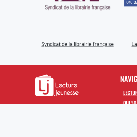
Syndicat de la librairie française
La
NAVI
LECTUR
QUI S
S’INSC
LE PHA