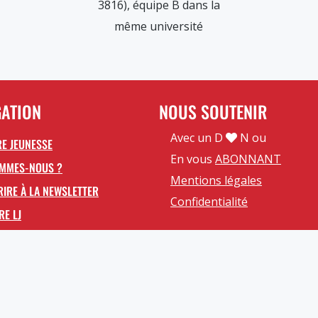
3816), équipe B dans la
même université
GATION
NOUS SOUTENIR
Avec un D
N ou
E JEUNESSE
En vous
ABONNANT
OMMES-NOUS ?
Mentions légales
RIRE À LA NEWSLETTER
Confidentialité
RE LJ