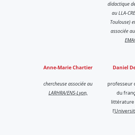
didactique de
au LLA-CRE
Toulouse) e
associée a
EMA
Anne-Marie Chartier
Daniel D
chercheuse associée au
professeur 
LARHRA/ENS-Lyon,
du franç
littératur
l
‘Universi