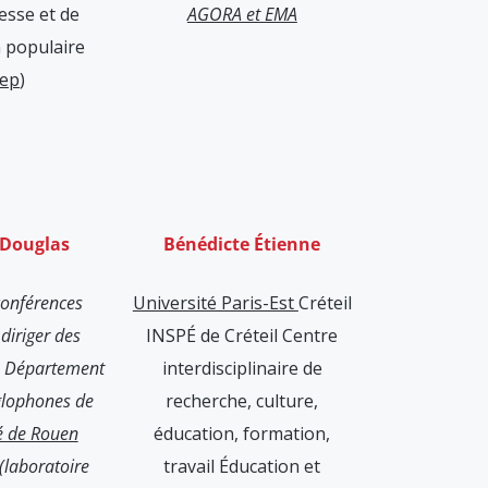
esse et de
AGORA et EMA
n populaire
jep
)
 Douglas
Bénédicte Étienne
conférences
Université Paris-Est
Créteil
 diriger des
INSPÉ de Créteil Centre
u Département
interdisciplinaire de
glophones de
recherche, culture,
té de Rouen
éducation, formation,
(laboratoire
travail Éducation et