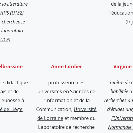
 la littérature
de la jeun
ATIS (UTE2J
l’éducatio
t chercheuse
(In
u
laboratoire
(UCP)
elbrassine
Anne Cordier
Virginie
de didactique
professeure des
maître de 
ais et de
universités en Sciences de
habilitée à
e jeunesse à
l’Information et de la
recherches a
té de Liège
Communication,
Université
d’études an
de Lorraine
et membre du
l’Universi
Laboratoire de recherche
Normandie