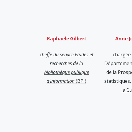
Raphaële Gilbert
Anne J
c
heffe du service Etudes et
chargée 
recherches de la
Département
bibliothèque publique
de la Prosp
d’information
(BPI
)
statistiques
la C