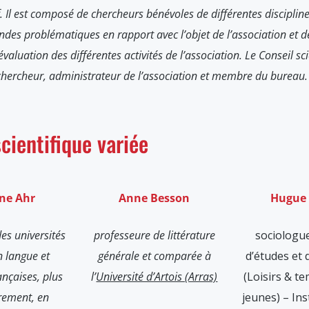
if. Il est composé de chercheurs bénévoles de différentes discipl
andes problématiques en rapport avec l’objet de l’association et de
valuation des différentes activités de l’association. Le Conseil sc
 chercheur, administrateur de l’association et membre du bureau.
scientifique variée
ane Ahr
Anne Besson
Hugue 
es universités
professeure de littérature
sociologu
n langue et
générale et comparée à
d’études et 
rançaises, plus
l’
Université d’Artois (Arras)
(Loisirs & te
èrement, en
jeunes) – Ins