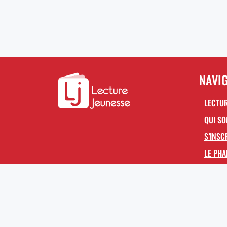
NAVI
LECTUR
QUI S
S’INSC
LE PHA