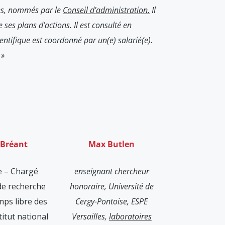
ines, nommés par le
Conseil d’administration.
Il
 ses plans d’actions. Il est consulté en
ientifique est coordonné par un(e) salarié(e).
 »
Bréant
Max Butlen
e – Chargé
enseignant chercheur
de recherche
honoraire, Université de
mps libre des
Cergy-Pontoise, ESPE
titut national
Versailles,
laboratoires