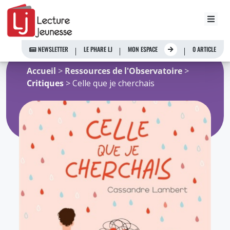
Aller
au
NEWSLETTER
LE PHARE LJ
MON ESPACE
0 ARTICLE
contenu
Accueil
>
Ressources de l'Observatoire
>
Critiques
> Celle que je cherchais