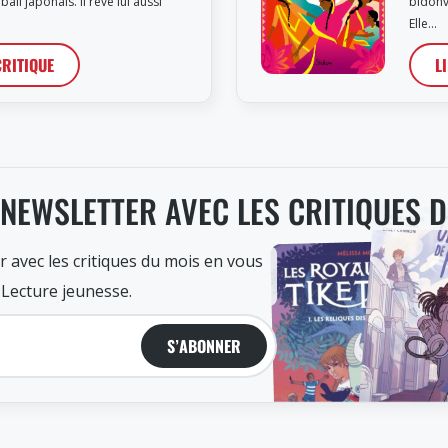
all japonais. Il rêve lui aussi
bidonvi
Elle…
CRITIQUE
L
 NEWSLETTER AVEC LES CRITIQUES 
r avec les critiques du mois en vous
 Lecture jeunesse.
S’ABONNER