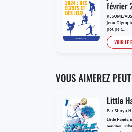
février
RÉSUMÉ/ABST
Jeux Olympiq
poupe !…
VOIR LE
VOUS AIMEREZ PEUT
Little 
Par Shoya 
Little Hands,
handball.
Mikag