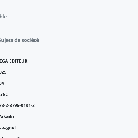
ble
Sujets de société
EGA EDITEUR
025
04
.35€
78-2-3795-0191-3
akaiki
spagnol