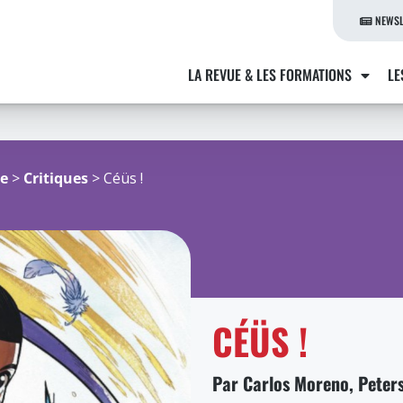
NEWSL
LA REVUE & LES FORMATIONS
LE
re
>
Critiques
> Céüs !
CÉÜS !
Par Carlos Moreno, Peter