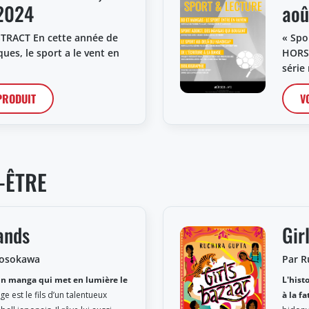
 2024
aoû
RACT En cette année de
« Spo
ues, le sport a le vent en
HORS-
série
 PRODUIT
V
-ÊTRE
Hands
Gir
Hosokawa
Par R
 un manga qui met en lumière le
L'hist
e est le fils d’un talentueux
à la fa