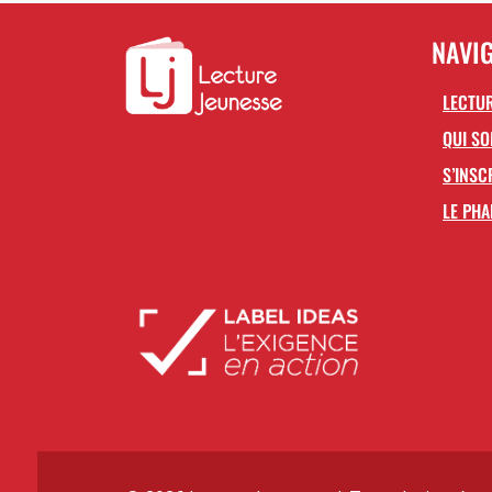
NAVI
LECTUR
QUI S
S’INSC
LE PHA