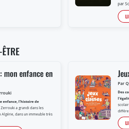
par S
L
-ÊTRE
 mon enfance en
Jeu
Par Q
Des co
rrouki
l'égali
e enfance, l'histoire de
scolair
 Zerrouki a grandi dans les
différ
 Algérie, dans un immeuble très
L