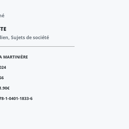
mé
STE
dien, Sujets de société
A MARTINIÈRE
024
56
1.90€
78-1-0401-1833-6