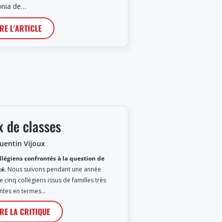
onia de…
IRE L'ARTICLE
x de classes
uentin Vijoux
llégiens confrontés à la question de
té.
Nous suivons pendant une année
e cinq collégiens issus de familles très
entes en termes…
IRE LA CRITIQUE