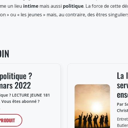
mme un lieu
intime
mais aussi
politique
. La force de cette 
n » ou « les jeunes » mais, au contraire, des êtres singulie
OIN
La 
politique ?
ser
mars 2022
ens
tique ? LECTURE JEUNE 181
 Vous êtes abonné ?
Par S
…
Chris
Entre
 PRODUIT
Butle