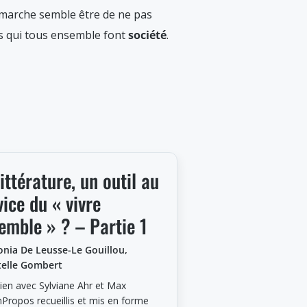
démarche semble être de ne pas
rs qui tous ensemble font
société
.
littérature, un outil au
vice du « vivre
emble » ? – Partie 1
onia De Leusse-Le Gouillou,
telle Gombert
tien avec Sylviane Ahr et Max
nPropos recueillis et mis en forme