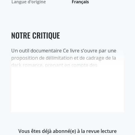
Langue d'origine
Français
NOTRE CRITIQUE
Un outil documentaire Ce livre s’ouvre par une
proposition de délimitation et de cadrage de la
dark romance, prenant en compte des
productions transmédiatiques francophones et
anglophones. L’autrice consacre la plus grande
partie de son ouvrage à analyser les éléments
constitutifs et récurrents qui structurent le genre
: trigger warnings, thèmes, tropes, narration,
personnages. La…
Vous êtes déjà abonné(e) à la revue lecture