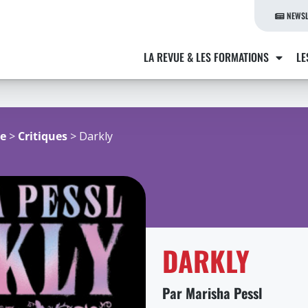
NEWSL
LA REVUE & LES FORMATIONS
LE
re
>
Critiques
> Darkly
DARKLY
Par Marisha Pessl