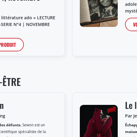
adole
mystè
a littérature ado » LECTURE
V
-SERIE N°4 | NOVEMBRE
 PRODUIT
-ÊTRE
in
Le 
ong
Par 
des défunts.
Sewon est un
Échapp
cientifique spécialiste de la
maison