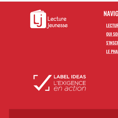
NAVI
LECTUR
QUI S
S’INSC
LE PHA