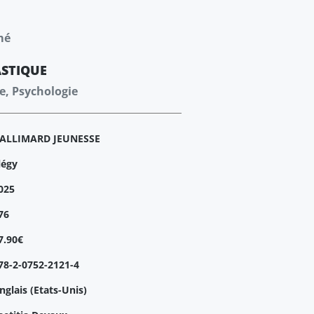
mé
STIQUE
re, Psychologie
ALLIMARD JEUNESSE
légy
025
76
7.90€
78-2-0752-2121-4
nglais (Etats-Unis)