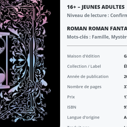
16+ – JEUNES ADULTES
Niveau de lecture : Confir
ROMAN
ROMAN
FANTA
Mots-clés : Famille, Mystè
Maison d'édition
G
Collection / Label
É
Année de publication
2
Nombre de pages
3
Prix
1
ISBN
9
Langue d'origine
A