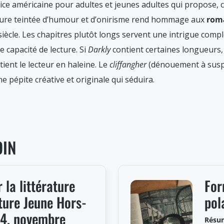
ice américaine pour adultes et jeunes adultes qui propose, 
iture teintée d’humour et d’onirisme rend hommage aux
rom
siècle. Les chapitres plutôt longs servent une intrigue comple
 capacité de lecture. Si
Darkly
contient certaines longueurs, 
tient le lecteur en haleine. Le
cliffangher
(dénouement à suspen
e pépite créative et originale qui séduira.
OIN
 la littérature
For
ture Jeune Hors-
pol
°4, novembre
Résu