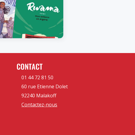
CONTACT
01 44 72 81 50
60 rue Etienne Dolet
92240 Malakoff
Contactez-nous