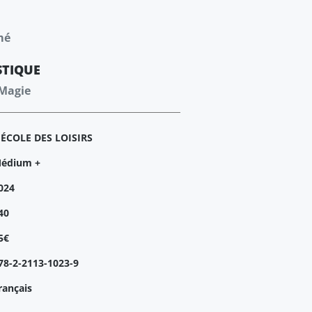
mé
STIQUE
 Magie
'ÉCOLE DES LOISIRS
édium +
024
40
5€
78-2-2113-1023-9
rançais