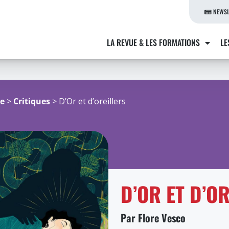
NEWSL
LA REVUE & LES FORMATIONS
LE
re
>
Critiques
> D’Or et d’oreillers
D’OR ET D’O
Par Flore Vesco