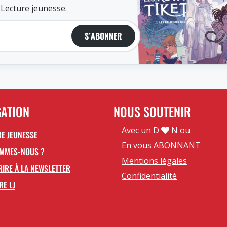
 Lecture jeunesse.
S’ABONNER
GATION
NOUS SOUTENIR
Avec un D
N ou
E JEUNESSE
En vous
ABONNANT
OMMES-NOUS ?
Mentions légales
RIRE À LA NEWSLETTER
Confidentialité
RE LJ