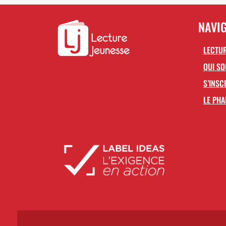
NAVI
LECTUR
QUI S
S’INSC
LE PHA