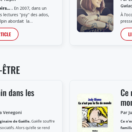
Gwlad
roirs…
.
En 2007, dans un
es lectures "psy" des ados,
À l’oc
lpin abordait la…
press
RTICLE
L
-ÊTRE
in dans les
Ce 
mo
na Venegoni
Par J
inaire de Gaëlle.
Gaëlle souffre
Ce n'e
sociatifs. Alors qu’elle se rend
famili