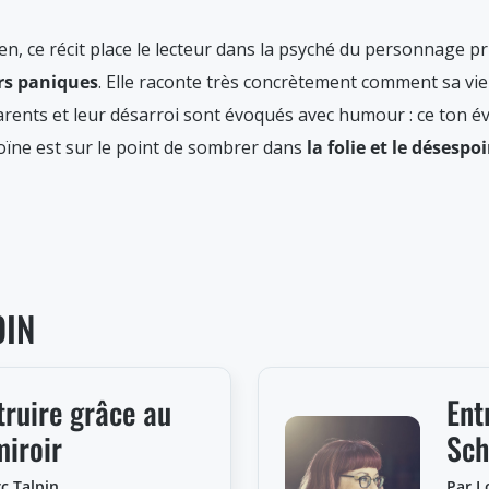
 ce récit place le lecteur dans la psyché du personnage prin
rs paniques
. Elle raconte très concrètement comment sa vi
rents et leur désarroi sont évoqués avec humour : ce ton év
oïne est sur le point de sombrer dans
la folie et le désespoi
OIN
truire grâce au
Ent
iroir
Sc
c Talpin
Par L