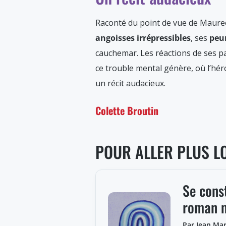
Raconté du point de vue de Maureen,
angoisses irrépressibles
, ses
peu
cauchemar. Les réactions de ses pa
ce trouble mental génère, où l’hér
un récit audacieux.
Colette Broutin
POUR ALLER PLUS L
Se cons
roman m
Par Jean Mar