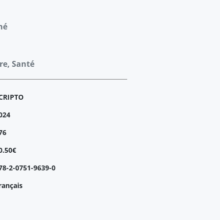
mé
tre, Santé
CRIPTO
024
76
0.50€
78-2-0751-9639-0
rançais