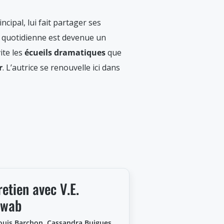
cipal, lui fait partager ses
e quotidienne est devenue un
ite les
écueils dramatiques
que
r
. L’autrice se renouvelle ici dans
retien avec V.E.
hwab
ouis Barchon, Cassandra Buigues,