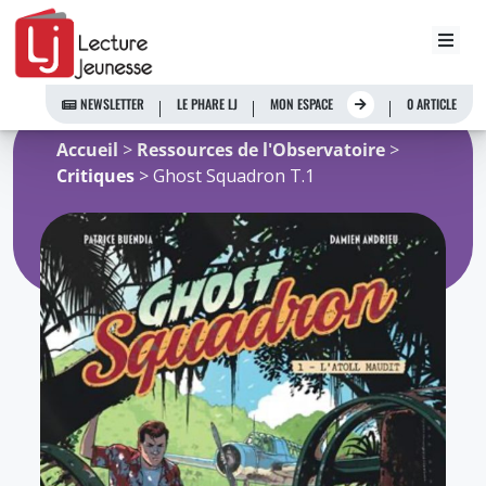
Aller
au
NEWSLETTER
LE PHARE LJ
MON ESPACE
0 ARTICLE
contenu
Accueil
>
Ressources de l'Observatoire
>
Critiques
> Ghost Squadron T.1