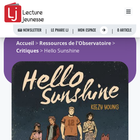
Aller
au
NEWSLETTER
LE PHARE LJ
MON ESPACE
0 ARTICLE
contenu
Accueil
>
Ressources de l'Observatoire
>
Critiques
> Hello Sunshine