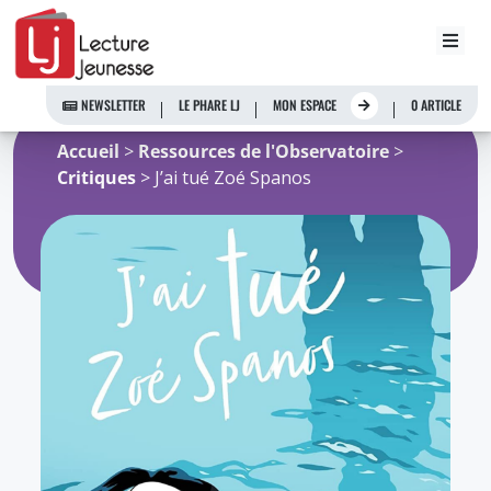
Aller
au
NEWSLETTER
LE PHARE LJ
MON ESPACE
0 ARTICLE
contenu
Accueil
>
Ressources de l'Observatoire
>
Critiques
> J’ai tué Zoé Spanos