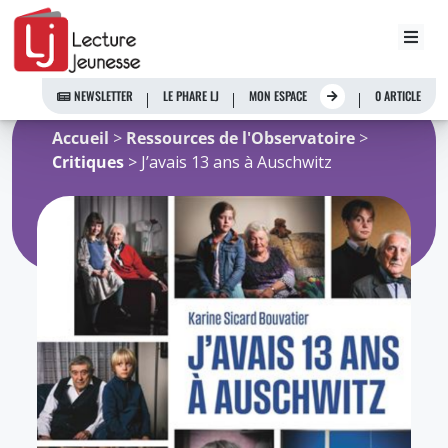
Aller
au
NEWSLETTER
LE PHARE LJ
MON ESPACE
0 ARTICLE
contenu
Accueil
>
Ressources de l'Observatoire
>
Critiques
> J’avais 13 ans à Auschwitz