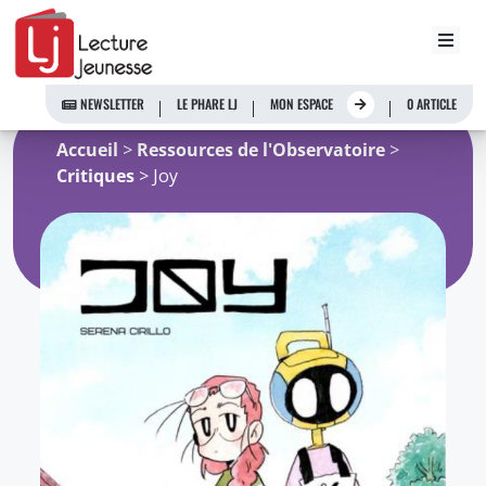
Aller
au
NEWSLETTER
LE PHARE LJ
MON ESPACE
0 ARTICLE
contenu
Accueil
>
Ressources de l'Observatoire
>
Critiques
> Joy