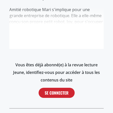
Amitié robotique Mari s'implique pour une
grande entreprise de robotique. Elle a elle-même
conçu son propre petit robot, Joy, pour s'occuper
de la maison pendant qu'elle travaille jour et nuit
sur son projet. Elle s'attache à l'androïde tout en
s'agaçant, l'emmène en vacances dans la nature
et hésite à le vendre à l'entreprise qui l'emploie.…
Vous êtes déjà abonné(e) à la revue lecture
Jeune, identifiez-vous pour accéder à tous les
contenus du site
SE CONNECTER