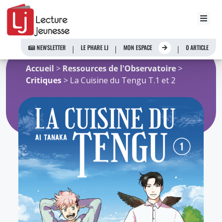
Aller
au
NEWSLETTER
LE PHARE LJ
MON ESPACE
0 ARTICLE
contenu
Accueil
>
Ressources de l'Observatoire
>
Critiques
> La Cuisine du Tengu T.1 et 2