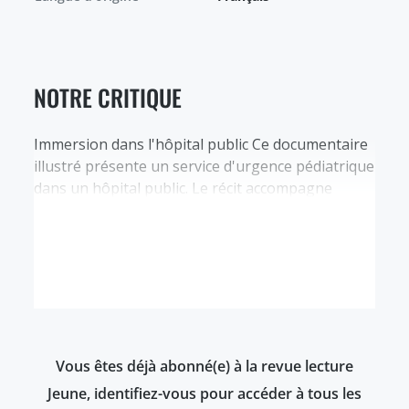
NOTRE CRITIQUE
Immersion dans l'hôpital public Ce documentaire
illustré présente un service d'urgence pédiatrique
dans un hôpital public. Le récit accompagne
Sophie, une médecin qui a obtenu l'autorisation
de suivre une équipe au travail. L'autrice fait le
point sur l'histoire de l'Hôpital et la création des
pôles pédiatriques en soulignant le virage des
années 2000 : par…
Vous êtes déjà abonné(e) à la revue lecture
Jeune, identifiez-vous pour accéder à tous les