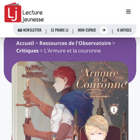
Aller
au
NEWSLETTER
LE PHARE LJ
MON ESPACE
0 ARTICLE
contenu
Accueil
>
Ressources de l'Observatoire
>
Critiques
> L’Armure et la couronne