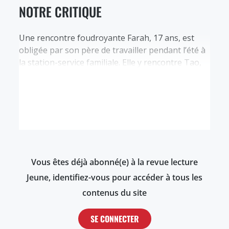
NOTRE CRITIQUE
Une rencontre foudroyante Farah, 17 ans, est
obligée par son père de travailler pendant l’été à
la station-service familiale. Elle y rencontre Tao,
un mystérieux et fascinant garçon qui circule
dans une vieille Ferrari blanche. Sur un coup de
tête, elle décide de fuguer pour l’accompagner
dans son road-trip vers le Mercantour.
Cependant, elle découvre…
Vous êtes déjà abonné(e) à la revue lecture
Jeune, identifiez-vous pour accéder à tous les
contenus du site
SE CONNECTER