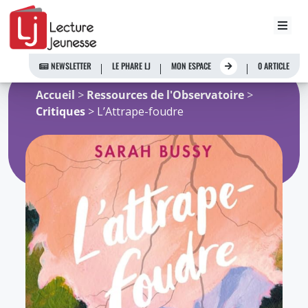
Aller
au
NEWSLETTER
LE PHARE LJ
MON ESPACE
0 ARTICLE
contenu
Accueil
>
Ressources de l'Observatoire
>
Critiques
> L’Attrape-foudre