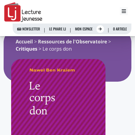
Aller
au
NEWSLETTER
LE PHARE LJ
MON ESPACE
0 ARTICLE
contenu
Accueil
>
Ressources de l'Observatoire
>
Critiques
> Le corps don