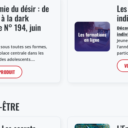
ie du désir : de
Les
à la dark
ind
 N° 194, juin
Déco
indiv
Jeune
 sous toutes ses formes,
l'ann
lace centrale dans les
parti
 des adolescents.…
V
 PRODUIT
-ÊTRE