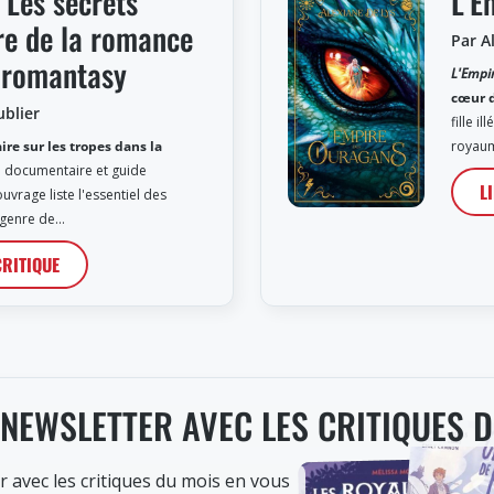
 Les secrets
L’E
ure de la romance
Par A
a romantasy
L'Empi
cœur 
ublier
fille i
re sur les tropes dans la
royau
 documentaire et guide
L
ouvrage liste l'essentiel des
 genre de…
CRITIQUE
 NEWSLETTER AVEC LES CRITIQUES 
r avec les critiques du mois en vous