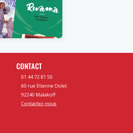
CONTACT
01 44 72 81 50
60 rue Etienne Dolet
92240 Malakoff
Contactez-nous