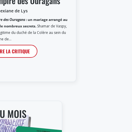
mpire des Ouragans
lexiane de Lys
re des Ouragans
: un mariage arrangé au
de nombreux secrets.
Shamar de Vaspy,
llégitime du duché de la Colère au sein du
me de…
IRE LA CRITIQUE
DU MOIS