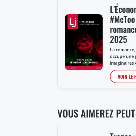
L'Économ
#MeToo 
romance
2025
La romance,
occupe une p
imaginaires
VOIR LE
VOUS AIMEREZ PEUT