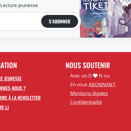
 Lecture jeunesse.
S’ABONNER
GATION
NOUS SOUTENIR
Avec un D
N ou
E JEUNESSE
En vous
ABONNANT
OMMES-NOUS ?
Mentions légales
RIRE À LA NEWSLETTER
Confidentialité
RE LJ