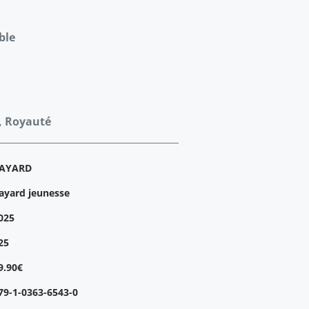
ble
e, Royauté
AYARD
ayard jeunesse
025
25
9.90€
79-1-0363-6543-0