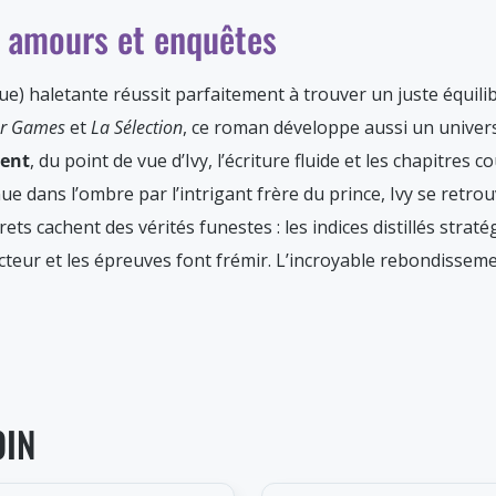
e amours et enquêtes
e) haletante réussit parfaitement à trouver un juste équilib
r Games
et
La Sélection
, ce roman développe aussi un univer
sent
, du point de vue d’Ivy, l’écriture fluide et les chapitres 
ue dans l’ombre par l’intrigant frère du prince, Ivy se retr
ets cachent des vérités funestes : les indices distillés str
cteur et les épreuves font frémir. L’incroyable rebondissement
OIN