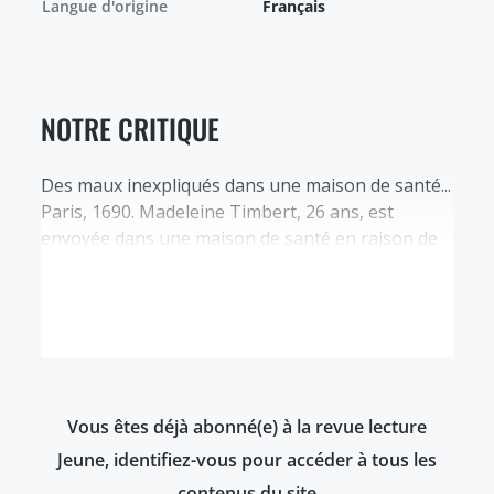
Langue d'origine
Français
NOTRE CRITIQUE
Des maux inexpliqués dans une maison de santé...
Paris, 1690. Madeleine Timbert, 26 ans, est
envoyée dans une maison de santé en raison de
son instabilité qui fait croire à son père, médecin,
qu’elle est atteinte de la même maladie que sa
mère. Dans l’institut, fondé par le controversé
Nicolas de Brégny, il se passe…
Vous êtes déjà abonné(e) à la revue lecture
Jeune, identifiez-vous pour accéder à tous les
contenus du site