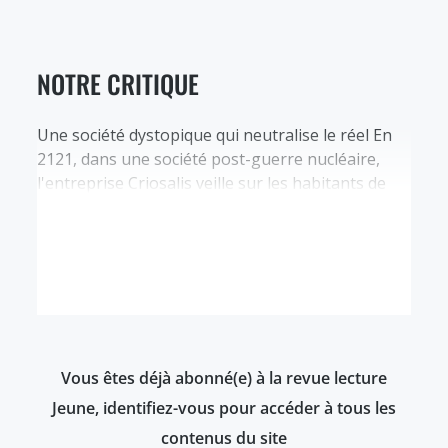
NOTRE CRITIQUE
Une société dystopique qui neutralise le réel En
2121, dans une société post-guerre nucléaire,
l'entreprise Criosalis veille sur les habitants de
Caelum grâce à son Protocole. Lycka Qum, 23 ans
et fille du président de Criosalis, vit derrière le
Mur, à l’abri des hostilités du monde. Ses nano-
silipuces cérébrales lui permettent d’être
constamment connectée à…
Vous êtes déjà abonné(e) à la revue lecture
Jeune, identifiez-vous pour accéder à tous les
contenus du site