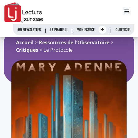
Aller
au
NEWSLETTER
LE PHARE LJ
MON ESPACE
0 ARTICLE
contenu
Accueil
>
Ressources de l'Observatoire
>
Critiques
> Le Protocole