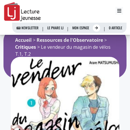
Aller
au
NEWSLETTER
LE PHARE LJ
MON ESPACE
0 ARTICLE
contenu
Accueil
>
Ressources de l'Observatoire
>
Critiques
> Le vendeur du magasin de vélos
T.1, T.2