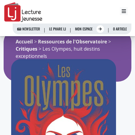
Aller
au
NEWSLETTER
LE PHARE LJ
MON ESPACE
0 ARTICLE
contenu
Accueil
>
Ressources de l'Observatoire
>
Critiques
> Les Olympes, huit destins
exceptionnels