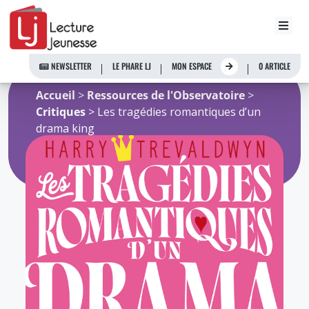
Aller
au
NEWSLETTER
LE PHARE LJ
MON ESPACE
0 ARTICLE
contenu
Accueil
>
Ressources de l'Observatoire
>
Critiques
> Les tragédies romantiques d’un
drama king