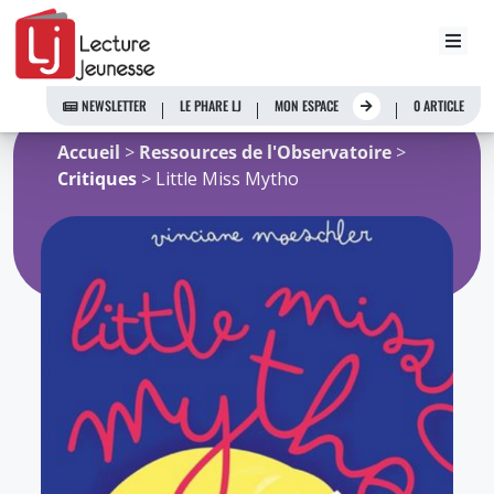
Aller
au
NEWSLETTER
LE PHARE LJ
MON ESPACE
0 ARTICLE
contenu
Accueil
>
Ressources de l'Observatoire
>
Critiques
> Little Miss Mytho