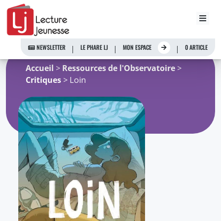
Aller
au
NEWSLETTER
LE PHARE LJ
MON ESPACE
0 ARTICLE
contenu
Accueil
>
Ressources de l'Observatoire
>
Critiques
> Loin