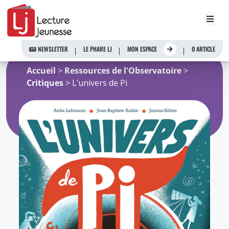
Aller
au
NEWSLETTER
LE PHARE LJ
MON ESPACE
0 ARTICLE
contenu
Accueil
>
Ressources de l'Observatoire
>
Critiques
> L’univers de Pi