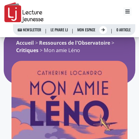
Aller
au
NEWSLETTER
LE PHARE LJ
MON ESPACE
0 ARTICLE
contenu
Accueil
>
Ressources de l'Observatoire
>
Critiques
> Mon amie Léno