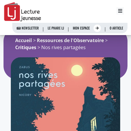
Aller
au
NEWSLETTER
LE PHARE LJ
MON ESPACE
0 ARTICLE
contenu
Accueil
>
Ressources de l'Observatoire
>
Critiques
> Nos rives partagées