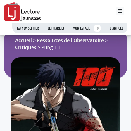
Aller
au
NEWSLETTER
LE PHARE LJ
MON ESPACE
0 ARTICLE
contenu
Accueil
>
Ressources de l'Observatoire
>
Critiques
> Pubg T.1