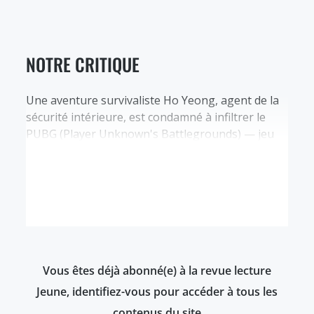
NOTRE CRITIQUE
Une aventure survivaliste Ho Yeong, agent de la
sécurité intérieure, est condamné à infiltrer le
PUBG (Player Unknown's Battlegrounds) — jeu
illégal dans lequel l'objectif est d'être le dernier
survivant — après avoir braqué une banque et
massacré des innocents. Parachuté sur une île
avec 99 autres condamnés, il a aussi pour
consigne d'y retrouver…
Vous êtes déjà abonné(e) à la revue lecture
Jeune, identifiez-vous pour accéder à tous les
contenus du site