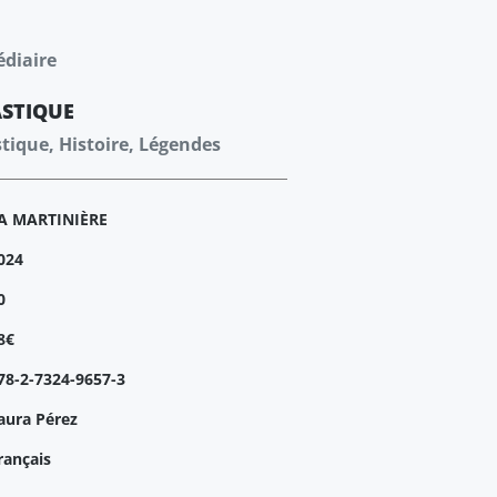
édiaire
STIQUE
stique, Histoire, Légendes
A MARTINIÈRE
024
0
8€
78-2-7324-9657-3
aura Pérez
rançais