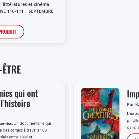
 : littératures et cinéma
UNE 110-111 | SEPTEMBRE
 PRODUIT
-ÊTRE
ics qui ont
Imp
l’histoire
Par K
Une a
parall
 comics.
Un documentaire qui
dans l
ire des comics à travers 100
ubliés entre 1966 et…