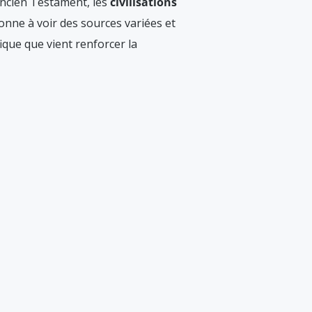
’Ancien Testament, les
civilisations
nne à voir des sources variées et
ique que vient renforcer la