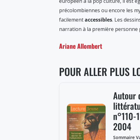
européen à la pop culture, il est é
précolombiennes ou encore les myt
facilement
accessibles
. Les dessi
narration à la première personne 
Ariane Allombert
POUR ALLER PLUS L
Autour d
littérat
n°110-1
2004
Sommaire Va