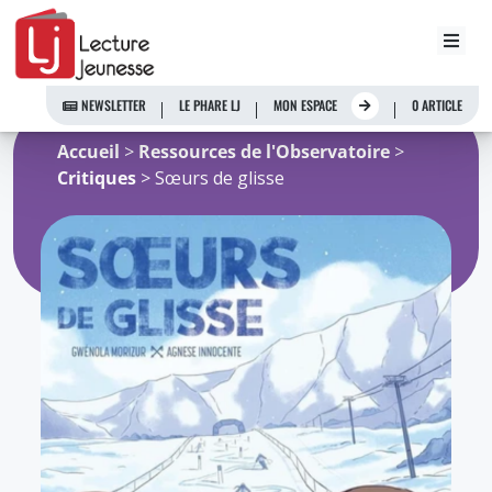
Aller
au
NEWSLETTER
LE PHARE LJ
MON ESPACE
0 ARTICLE
contenu
Accueil
>
Ressources de l'Observatoire
>
Critiques
> Sœurs de glisse