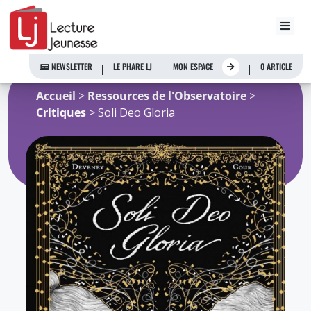
Aller
au
NEWSLETTER
LE PHARE LJ
MON ESPACE
0 ARTICLE
contenu
Accueil
>
Ressources de l'Observatoire
>
Critiques
> Soli Deo Gloria