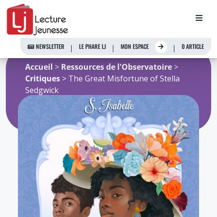
Aller
au
NEWSLETTER
LE PHARE LJ
MON ESPACE
0 ARTICLE
contenu
Accueil
>
Ressources de l'Observatoire
>
Critiques
> The Great Misfortune of Stella
Sedgwick