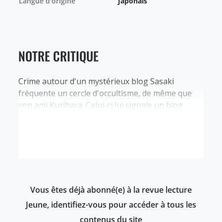
Langue d'origine
Japonais
NOTRE CRITIQUE
Crime autour d'un mystérieux blog Sasaki
fréquente un cercle d'occultisme, de même que
son ami Kurihara. Celui-ci lui signale un blog
étrange sur lequel figure le message « Le crime
que tu as commis », qui semble dissimuler les
indices d'un crime. L'auteur n'a rien publié depuis
quatre ans, mais a posté neuf dessins très…
Vous êtes déjà abonné(e) à la revue lecture
Jeune, identifiez-vous pour accéder à tous les
contenus du site