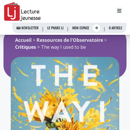
Aller
au
NEWSLETTER
LE PHARE LJ
MON ESPACE
0 ARTICLE
contenu
Accueil
>
Ressources de l'Observatoire
>
Critiques
> The way I used to be