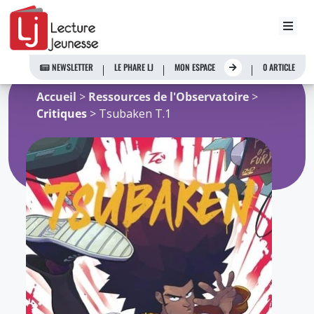
Aller
au
NEWSLETTER
LE PHARE LJ
MON ESPACE
0 ARTICLE
contenu
Accueil
>
Ressources de l'Observatoire
>
Critiques
> Tsubaken T.1