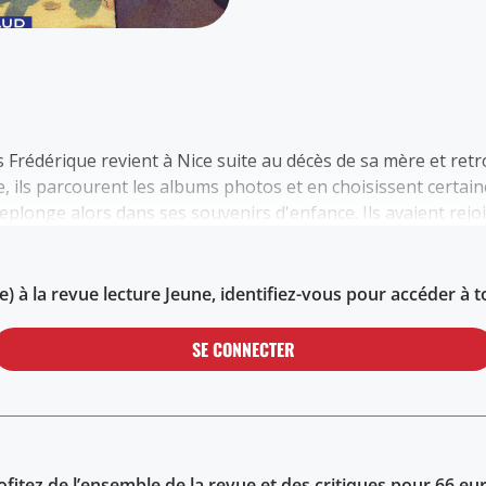
 Frédérique revient à Nice suite au décès de sa mère et re
e, ils parcourent les albums photos et en choisissent certain
eplonge alors dans ses souvenirs d'enfance. Ils avaient rejo
) à la revue lecture Jeune, identifiez-vous pour accéder à t
SE CONNECTER
ofitez de l’ensemble de la revue et des critiques pour 66 eu