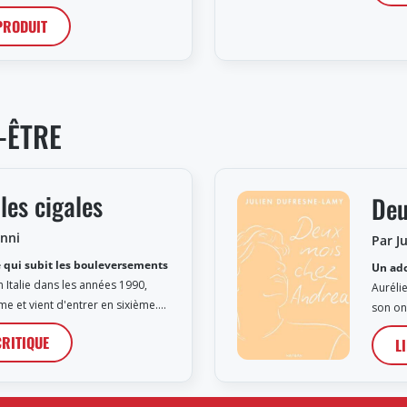
 PRODUIT
-ÊTRE
es cigales
Deu
anni
Par J
e qui subit les bouleversements
Un ado
 Italie dans les années 1990,
Auréli
me et vient d'entrer en sixième.…
son on
CRITIQUE
L