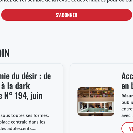
S'ABONNER
OIN
ie du désir : de
Acc
à la dark
en 
 N° 194, juin
Résu
public
entre
 sous toutes ses formes,
avec
lace centrale dans les
V
 des adolescents.…