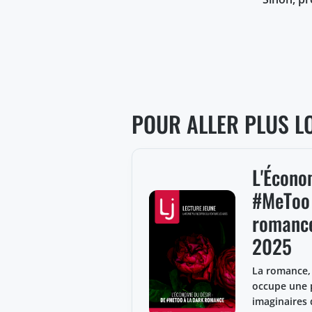
POUR ALLER PLUS L
L'Économ
#MeToo 
romance
2025
La romance,
occupe une p
imaginaires