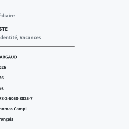
édiaire
STE
’identité, Vacances
ARGAUD
026
36
2€
78-2-5050-8825-7
homas Campi
rançais