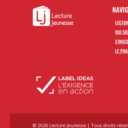
NAVI
LECTUR
QUI S
S’INSC
LE PHA
© 2026 Lecture Jeunesse | Tous droits réser