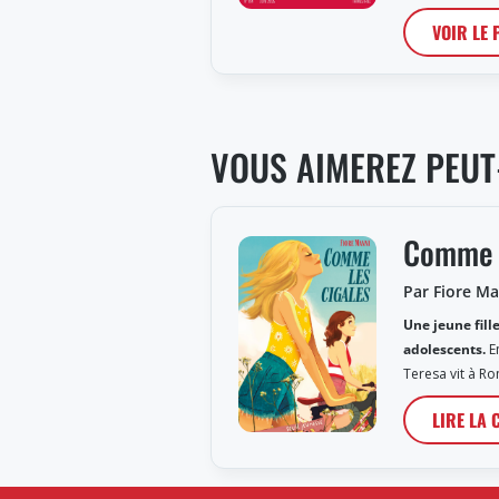
VOIR LE
VOUS AIMEREZ PEUT
Comme l
Par Fiore M
Une jeune fill
adolescents.
En
Teresa vit à Ro
LIRE LA 