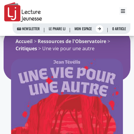
Aller
au
NEWSLETTER
LE PHARE LJ
MON ESPACE
0 ARTICLE
contenu
Accueil
>
Ressources de l'Observatoire
>
Critiques
> Une vie pour une autre