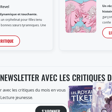
Un réc
 Revel
histoi
dynamique et touchante.
garçon 
 un orphelinat pour filles tenu
confie 
s bonnes sœurs tyranniques. Une
L
CRITIQUE
 NEWSLETTER AVEC LES CRITIQUES 
r avec les critiques du mois en vous
 Lecture jeunesse.
S’ABONNER