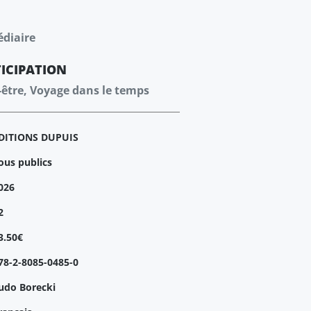
édiaire
ICIPATION
l-être, Voyage dans le temps
DITIONS DUPUIS
ous publics
026
2
3.50€
78-2-8085-0485-0
udo Borecki