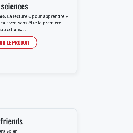
 sciences
mé.
La lecture « pour apprendre »
 cultiver, sans être la première
otivations,…
OIR LE PRODUIT
lfriends
ara Soler