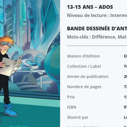
13-15 ANS – ADOS
Niveau de lecture : Interm
BANDE DESSINÉE
D'ANT
Mots-clés : Différence, Ma
Maison d'édition
E
Collection / Label
T
Année de publication
2
Nombre de pages
7
Prix
1
ISBN
9
Illustré par
L