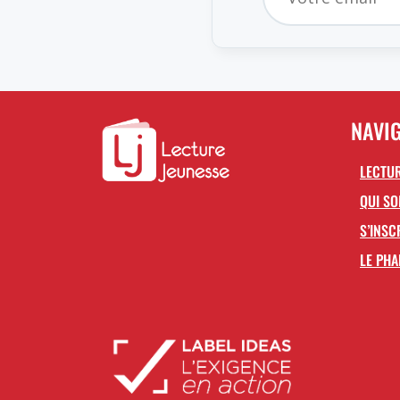
NAVI
LECTUR
QUI S
S’INSC
LE PHA