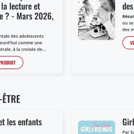
la lecture et
des
re ? - Mars 2026,
Résu
ou se
des m
ntale des adolescents
V
jourd’hui comme une
trale, à la croisée de…
 PRODUIT
-ÊTRE
et les enfants
Gir
Par S