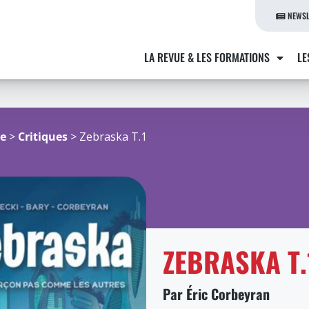
NEWSL
LA REVUE & LES FORMATIONS
LE
re
>
Critiques
> Zebraska T.1
ZEBRASKA T.
Par Éric Corbeyran