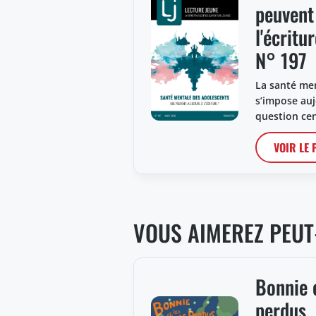
peuvent 
l'écritu
N° 197
La santé me
s’impose au
question cen
VOIR LE
VOUS AIMEREZ PEUT
Bonnie 
perdus