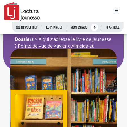
Aller
youpa
au
contenu
NEWSLETTER
LE PHARE LJ
MON ESPACE
0 ARTICLE
Accueil
>
Ressources de l'Observatoire
>
Dossiers
> A qui s’adresse le livre de jeunesse
? Points de vue de Xavier d’Almeida et
Timothée de Fombelle