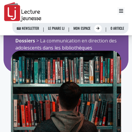
Aller
youpa
au
contenu
NEWSLETTER
LE PHARE LJ
MON ESPACE
0 ARTICLE
Accueil
>
Ressources de l'Observatoire
>
Dossiers
> La communication en direction des
adolescents dans les bibliothèques