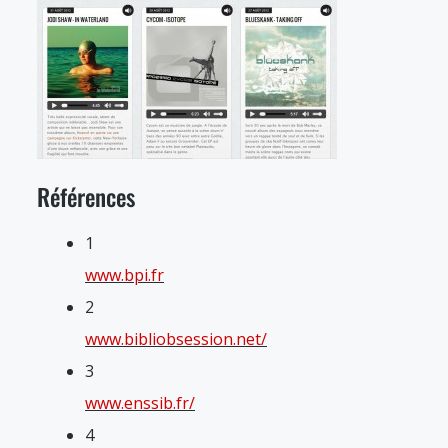
Références
1
www.bpi.fr
2
www.bibliobsession.net/
3
www.enssib.fr/
4