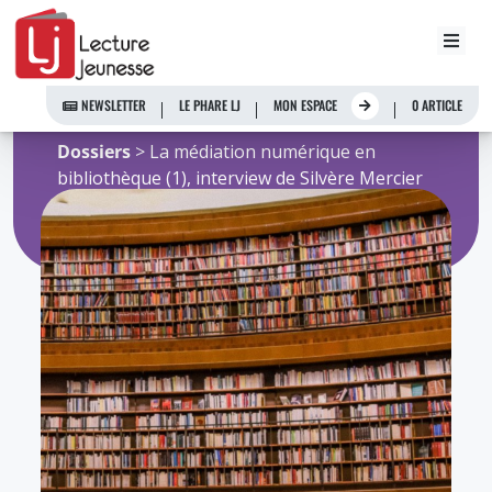
Aller
youpa
au
contenu
NEWSLETTER
LE PHARE LJ
MON ESPACE
0 ARTICLE
Accueil
>
Ressources de l'Observatoire
>
Dossiers
> La médiation numérique en
bibliothèque (1), interview de Silvère Mercier