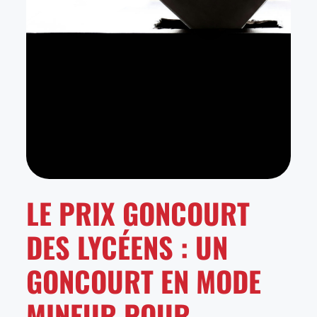
LE PRIX GONCOURT
DES LYCÉENS : UN
GONCOURT EN MODE
MINEUR POUR