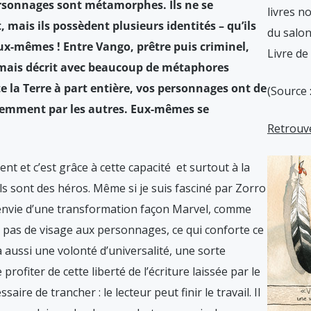
ersonnages sont métamorphes. Ils ne se
livres n
ais ils possèdent plusieurs identités – qu’ils
du salon
x-mêmes ! Entre Vango, prêtre puis criminel,
Livre de 
le, mais décrit avec beaucoup de métaphores
e la Terre à part entière, vos personnages ont de
(Source 
éremment par les autres. Eux-mêmes se
Retrouve
nt et c’est grâce à cette capacité et surtout à la
’ils sont des héros. Même si je suis fasciné par Zorro
s envie d’une transformation façon Marvel, comme
e pas de visage aux personnages, ce qui conforte ce
 a aussi une volonté d’universalité, une sorte
rofiter de cette liberté de l’écriture laissée par le
aire de trancher : le lecteur peut finir le travail. Il