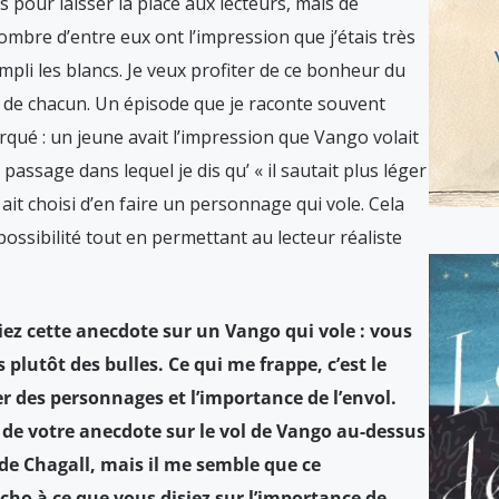
s pour laisser la place aux lecteurs, mais de
mbre d’entre eux ont l’impression que j’étais très
pli les blancs. Je veux profiter de ce bonheur du
êves de chacun. Un épisode que je raconte souvent
qué : un jeune avait l’impression que Vango volait
 passage dans lequel je dis qu’ « il sautait plus léger
n ait choisi d’en faire un personnage qui vole. Cela
possibilité tout en permettant au lecteur réaliste
iez cette anecdote sur un Vango qui vole : vous
s plutôt des bulles. Ce qui me frappe, c’est le
 des personnages et l’importance de l’envol.
r de votre anecdote sur le vol de Vango au-dessus
de Chagall, mais il me semble que ce
ho à ce que vous disiez sur l’importance de