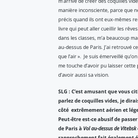
m’arrive de créer des coquilles vide
manière inconsciente, parce que no
précis quand ils ont eux-mêmes rem
livre qui peut aller cueillir les r
dans les classes, m’a beaucoup mar
au-dessus de Paris. J’ai retrouvé ce
que l’air ». Je suis émerveillé qu’o
me touche d’avoir pu laisser cette 
d’avoir aussi sa vision.
SLG : C’est amusant que vous cit
parlez de coquilles vides, je dirai
côté extrêmement aérien et léger
Peut-être est-ce abusif de passe
de Paris à
Vol au-dessus de Vitebsk
rapprochement fait également éc