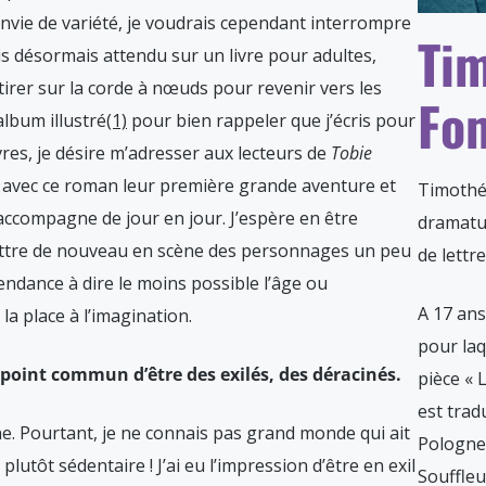
nvie de variété, je voudrais cependant interrompre
Ti
is désormais attendu sur un livre pour adultes,
tirer sur la corde à nœuds pour revenir vers les
Fo
album illustré
(1)
pour bien rappeler que j’écris pour
vres, je désire m’adresser aux lecteurs de
Tobie
re avec ce roman leur première grande aventure et
Timothée
 accompagne de jour en jour. J’espère en être
dramatur
mettre de nouveau en scène des personnages un peu
de lettr
endance à dire le moins possible l’âge ou
A 17 ans
la place à l’imagination.
pour laq
oint commun d’être des exilés, des déracinés.
pièce « 
est trad
. Pourtant, je ne connais pas grand monde qui ait
Pologne 
plutôt sédentaire ! J’ai eu l’impression d’être en exil
Souffleu