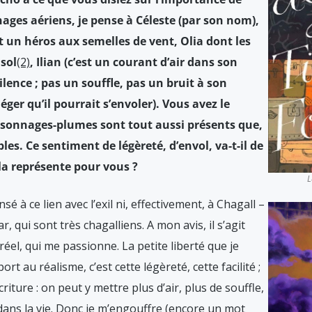
nnages aériens, je pense à Céleste (par son nom),
t un héros aux semelles de vent, Olia dont les
 sol
(2)
, Ilian (c’est un courant d’air dans son
ilence ; pas un souffle, pas un bruit à son
éger qu’il pourrait s’envoler). Vous avez le
rsonnages-plumes sont tout aussi présents que,
les. Ce sentiment de légèreté, d’envol, va-t-il de
ela représente pour vous ?
L
sé à ce lien avec l’exil ni, effectivement, à Chagall –
 qui sont très chagalliens. A mon avis, il s’agit
éel, qui me passionne. La petite liberté que je
 au réalisme, c’est cette légèreté, cette facilité ;
criture : on peut y mettre plus d’air, plus de souffle,
dans la vie. Donc je m’engouffre (encore un mot