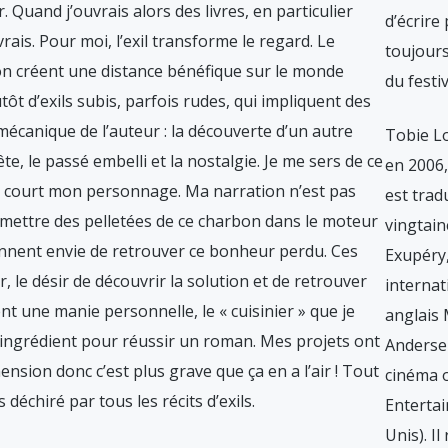
 Quand j’ouvrais alors des livres, en particulier
d’écrire
rais. Pour moi, l’exil transforme le regard. Le
toujours
on créent une distance bénéfique sur le monde
du festi
tôt d’exils subis, parfois rudes, qui impliquent des
écanique de l’auteur : la découverte d’un autre
Tobie L
te, le passé embelli et la nostalgie. Je me sers de ce
en 2006,
i court mon personnage. Ma narration n’est pas
est trad
emettre des pelletées de ce charbon dans le moteur
vingtain
nnent envie de retrouver ce bonheur perdu. Ces
Exupéry
, le désir de découvrir la solution et de retrouver
internat
nt une manie personnelle, le « cuisinier » que je
anglais 
 ingrédient pour réussir un roman. Mes projets ont
Andersen
sion donc c’est plus grave que ça en a l’air ! Tout
cinéma 
 déchiré par tous les récits d’exils.
Enterta
Unis). I