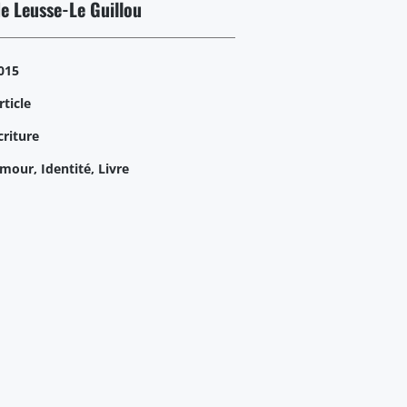
de Leusse-Le Guillou
015
rticle
criture
mour, Identité, Livre