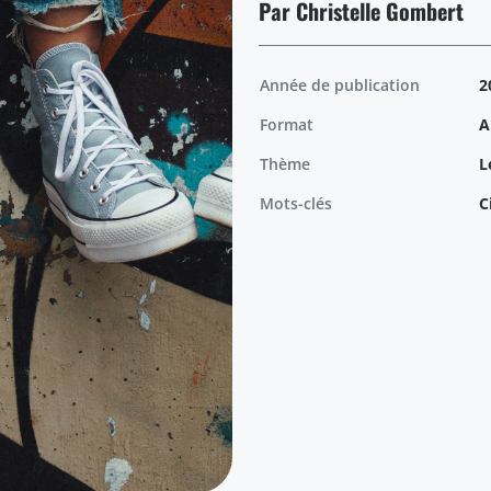
Par Christelle Gombert
Année de publication
2
Format
A
Thème
L
Mots-clés
C