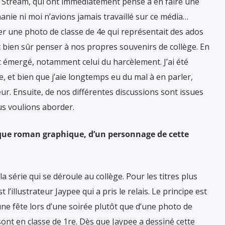
lf Stream, qui ont immédiatement pensé à en faire une
anie ni moi n’avions jamais travaillé sur ce média…
 une photo de classe de 4e qui représentait des ados
it bien sûr penser à nos propres souvenirs de collège. En
t émergé, notamment celui du harcèlement. J’ai été
e, et bien que j’aie longtemps eu du mal à en parler,
ur. Ensuite, de nos différentes discussions sont issues
s voulions aborder.
aque roman graphique, d’un personnage de cette
la série qui se déroule au collège. Pour les titres plus
t l’illustrateur Jaypee qui a pris le relais. Le principe est
d’une fête lors d’une soirée plutôt que d’une photo de
sont en classe de 1re. Dès que Jaypee a dessiné cette