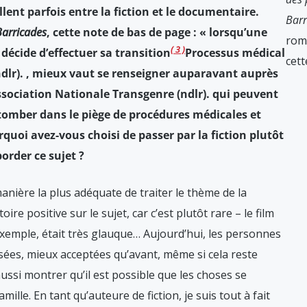
lent parfois entre la fiction et le documentaire.
Barr
Barricades
, cette note de bas de page : « lorsqu’une
rom
3
décide d’effectuer sa transition
Processus médical
cett
dlr).
, mieux vaut se renseigner auparavant auprès
sociation Nationale Transgenre (ndlr).
qui peuvent
 tomber dans le piège de procédures médicales et
quoi avez-vous choisi de passer par la fiction plutôt
order ce sujet ?
manière la plus adéquate de traiter le thème de la
oire positive sur le sujet, car c’est plutôt rare – le film
exemple, était très glauque… Aujourd’hui, les personnes
ées, mieux acceptées qu’avant, même si cela reste
s aussi montrer qu’il est possible que les choses se
lle. En tant qu’auteure de fiction, je suis tout à fait