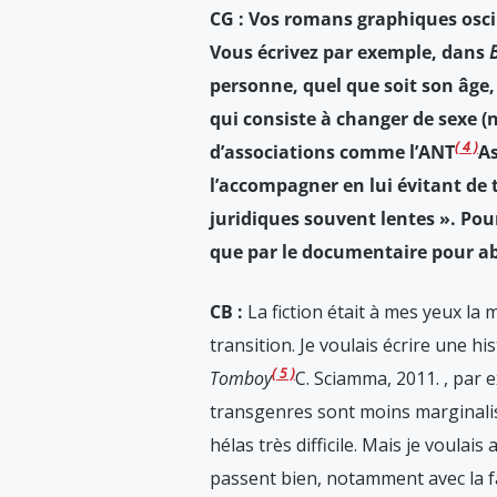
CG : Vos romans graphiques oscil
Vous écrivez par exemple, dans
personne, quel que soit son âge, 
qui consiste à changer de sexe (n
4
d’associations comme l’ANT
As
l’accompagner en lui évitant de
juridiques souvent lentes ». Pour
que par le documentaire pour ab
CB :
La fiction était à mes yeux la 
transition. Je voulais écrire une hist
5
Tomboy
C. Sciamma, 2011.
, par 
transgenres sont moins marginalis
hélas très difficile. Mais je voulai
passent bien, notamment avec la fami