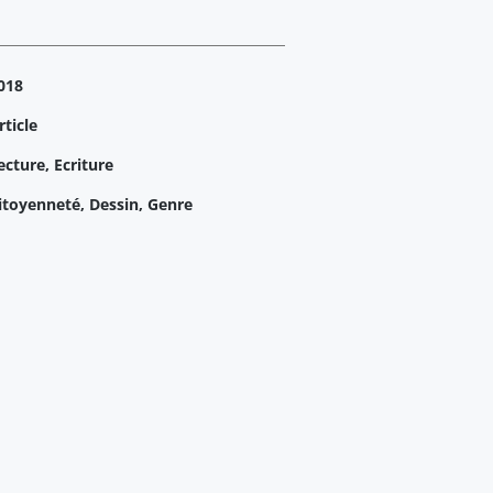
018
rticle
ecture, Ecriture
itoyenneté, Dessin, Genre