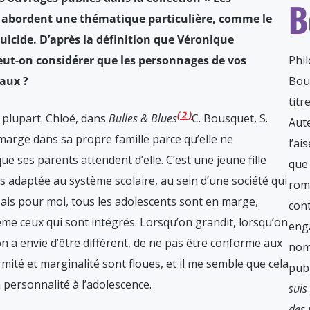
B
, abordent une thématique particulière, comme le
suicide. D’après la définition que Véronique
Phi
ut-on considérer que les personnages de vos
Bou
aux ?
titr
2
a plupart. Chloé, dans
Bulles & Blues
C. Bousquet, S.
Aute
 marge dans sa propre famille parce qu’elle ne
l’ai
e ses parents attendent d’elle. C’est une jeune fille
que 
rès adaptée au système scolaire, au sein d’une société qui
rom
ais pour moi, tous les adolescents sont en marge,
cont
me ceux qui sont intégrés. Lorsqu’on grandit, lorsqu’on
eng
on a envie d’être différent, de ne pas être conforme aux
nom
mité et marginalité sont floues, et il me semble que cela
publ
a personnalité à l’adolescence.
suis
des 