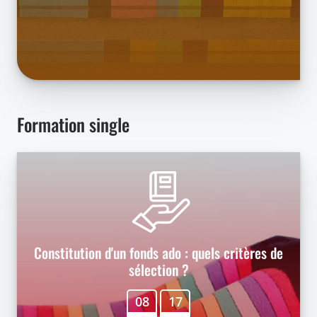
Formation single
Constitution d'un fonds ado : quels critères de
sélection ?
08
17