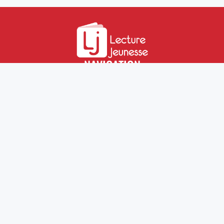
NAVIGATION
LECTURE JEUNESSE
QUI SOMMES-NOUS ?
S’INSCRIRE À LA NEWSLETTER
LE PHARE LJ
NOUS SOUTENIR
Avec un D
N ou
En vous
ABONNANT
Mentions légales